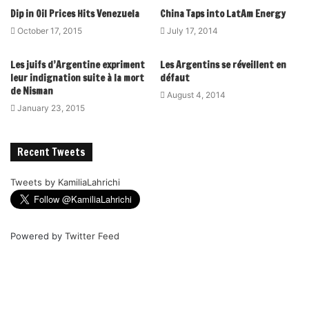
Dip in Oil Prices Hits Venezuela
China Taps into LatAm Energy
October 17, 2015
July 17, 2014
Les juifs d’Argentine expriment
Les Argentins se réveillent en
leur indignation suite à la mort
défaut
de Nisman
August 4, 2014
January 23, 2015
Recent Tweets
Tweets by KamiliaLahrichi
Powered by
Twitter Feed