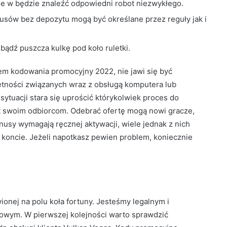
zie w będzie znaleźć odpowiedni robot niezwykłego.
usów bez depozytu mogą być określane przez reguły jak i
, bądź puszcza kulkę pod koło ruletki.
em kodowania promocyjny 2022, nie jawi się być
tności związanych wraz z obsługą komputera lub
ytuacji stara się uprościć którykolwiek proces do
 swoim odbiorcom. Odebrać ofertę mogą nowi gracze,
onusy wymagają ręcznej aktywacji, wiele jednak z nich
 koncie. Jeżeli napotkasz pewien problem, koniecznie
onej na polu koła fortuny. Jesteśmy legalnym i
owym. W pierwszej kolejności warto sprawdzić