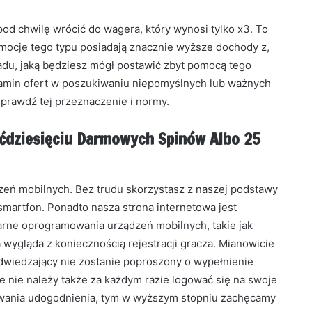
od chwilę wrócić do wagera, który wynosi tylko x3. To
mocje tego typu posiadają znacznie wyższe dochody z,
du, jaką będziesz mógł postawić zbyt pomocą tego
lamin ofert w poszukiwaniu niepomyślnych lub ważnych
prawdź tej przeznaczenie i normy.
ęćdziesięciu Darmowych Spinów Albo 25
dzeń mobilnych. Bez trudu skorzystasz z naszej podstawy
 smartfon. Ponadto nasza strona internetowa jest
rne oprogramowania urządzeń mobilnych, takie jak
 wygląda z koniecznością rejestracji gracza. Mianowicie
dwiedzający nie zostanie poproszony o wypełnienie
ie nie należy także za każdym razie logować się na swoje
ntowania udogodnienia, tym w wyższym stopniu zachęcamy