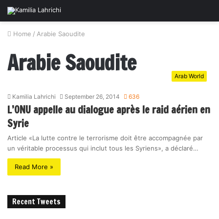
Home
/
Arabie Saoudite
Arabie Saoudite
Arab World
Kamilia Lahrichi
September 26, 2014
636
L’ONU appelle au dialogue après le raid aérien en
Syrie
Article «La lutte contre le terrorisme doit être accompagnée par
un véritable processus qui inclut tous les Syriens», a déclaré…
Read More »
Recent Tweets