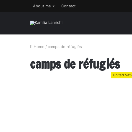
About me
Contact
Home
/
camps de réfugiés
camps de réfugiés
United Nat