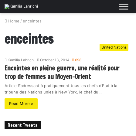
Home
/
enceintes
enceintes
United Nations
Kamilia Lahrichi
October 13, 2014
698
Enceintes en pleine guerre, une réalité pour
trop de femmes au Moyen-Orient
Article S’adressant à pratiquement tous les chefs d’Etat à la
tribune des Nations unies à New York, le chef du…
Read More »
Recent Tweets