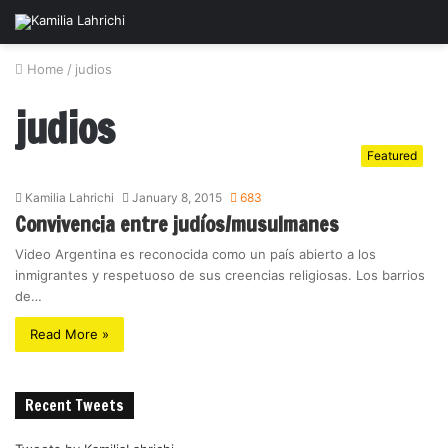
Home
/
judios
judios
Featured
Kamilia Lahrichi
January 8, 2015
683
Convivencia entre judíos/musulmanes
Video Argentina es reconocida como un país abierto a los
inmigrantes y respetuoso de sus creencias religiosas. Los barrios
de…
Read More »
Recent Tweets