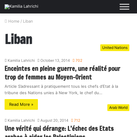
Home
/
Liban
Liban
United Nations
Kamilia Lahrichi
October 13, 2014
702
Enceintes en pleine guerre, une réalité pour
trop de femmes au Moyen-Orient
Article S’adressant à pratiquement tous les chefs d’Etat à la
tribune des Nations unies à New York, le chef du…
Read More »
Arab World
Kamilia Lahrichi
August 20, 2014
712
Une vérité qui dérange: L’échec des Etats