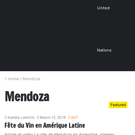
United
Nations
Home
/
Mendoza
Mendoza
Featured
Kamilia Lahrichi
March 12, 2016
637
Fête du Vin en Amérique Latine
Article et vidéo La ville de Mendoza en Argentine, premier