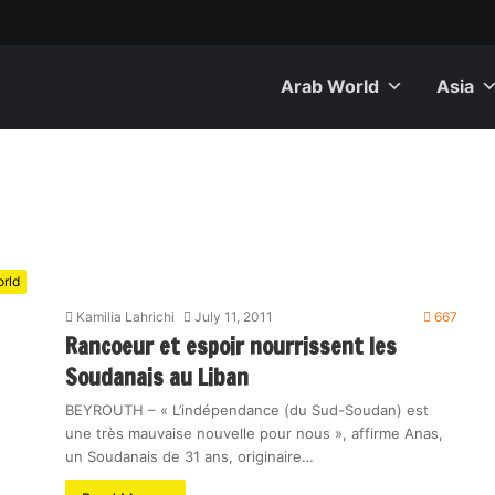
Arab World
Asia
rld
Kamilia Lahrichi
July 11, 2011
667
Rancoeur et espoir nourrissent les
Soudanais au Liban
BEYROUTH – « L’indépendance (du Sud-Soudan) est
une très mauvaise nouvelle pour nous », affirme Anas,
un Soudanais de 31 ans, originaire…