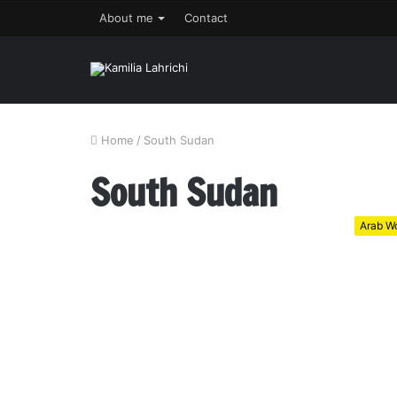
About me
Contact
Home
/
South Sudan
South Sudan
Arab Wo