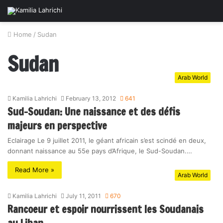
Home
/
Sudan
Sudan
Arab World
Kamilia Lahrichi
February 13, 2012
641
Sud-Soudan: Une naissance et des défis
majeurs en perspective
Eclairage Le 9 juillet 2011, le géant africain s’est scindé en deux,
donnant naissance au 55e pays d’Afrique, le Sud-Soudan.…
Read More »
Arab World
Kamilia Lahrichi
July 11, 2011
670
Rancoeur et espoir nourrissent les Soudanais