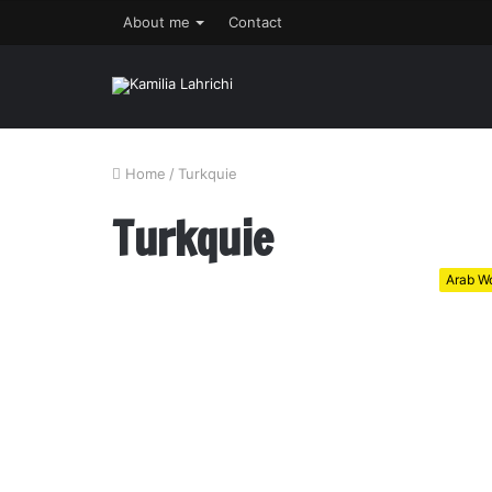
About me
Contact
Home
/
Turkquie
Turkquie
Arab Wo