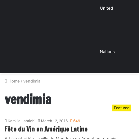
United
Nations
Home
/
vendimia
vendimia
Featured
Kamilia Lahrichi
March 12, 2016
649
Fête du Vin en Amérique Latine
Article et vidéo La ville de Mendoza en Argentine, premier