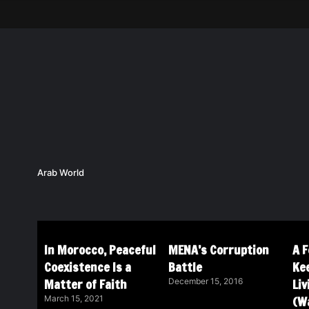
Arab World
In Morocco, Peaceful
MENA’s Corruption
A 
Coexistence Is a
Battle
Ke
Matter of Faith
Li
December 15, 2016
(Wa
March 15, 2021