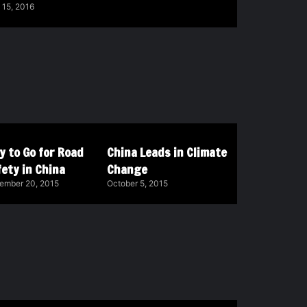
 15, 2016
y to Go for Road
China Leads in Climate
ety in China
Change
ember 20, 2015
October 5, 2015