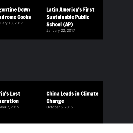
gentine Down
Latin America’s First
ndrome Cooks
Sustainable Public
School (AP)
uary 13, 2017
January 22, 2017
ia’s Lost
China Leads in Climate
neration
Change
ber 7, 2015
October 5, 2015