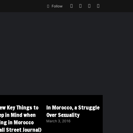
Follow
Few Key Things to
In Morocco, a Struggle
ep in Mind when
Over Sexuality
ving in Morocco
March 3, 2016
ll Street Journal)