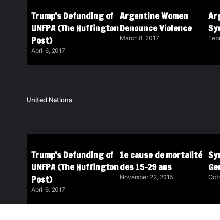
Trump’s Defunding of
Argentine Women
Ar
UNFPA (The Huffington
Denounce Violence
Sy
Post)
March 8, 2017
Febr
April 6, 2017
United Nations
Trump’s Defunding of
1e cause de mortalité
Syr
UNFPA (The Huffington
des 15-29 ans
Ge
Post)
November 22, 2015
Octo
April 6, 2017