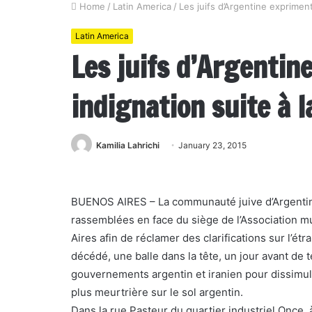
Home
/
Latin America
/
Les juifs d’Argentine exprimen
Latin America
Les juifs d’Argentin
indignation suite à 
Kamilia Lahrichi
January 23, 2015
BUENOS AIRES – La communauté juive d’Argentin
rassemblées en face du siège de l’Association mu
Aires afin de réclamer des clarifications sur l’ét
décédé, une balle dans la tête, un jour avant de
gouvernements argentin et iranien pour dissimuler 
plus meurtrière sur le sol argentin.
Dans la rue Pasteur du quartier industriel Once,