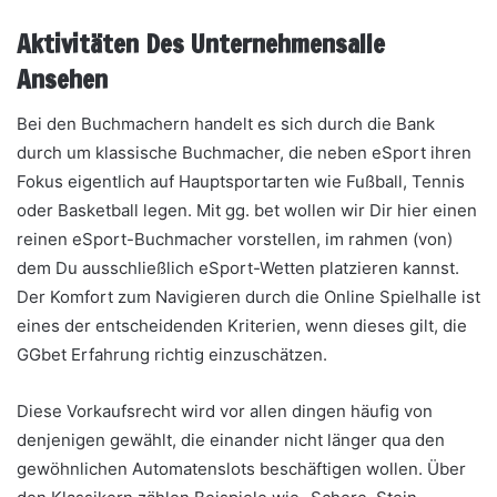
Aktivitäten Des Unternehmensalle
Ansehen
Bei den Buchmachern handelt es sich durch die Bank
durch um klassische Buchmacher, die neben eSport ihren
Fokus eigentlich auf Hauptsportarten wie Fußball, Tennis
oder Basketball legen. Mit gg. bet wollen wir Dir hier einen
reinen eSport-Buchmacher vorstellen, im rahmen (von)
dem Du ausschließlich eSport-Wetten platzieren kannst.
Der Komfort zum Navigieren durch die Online Spielhalle ist
eines der entscheidenden Kriterien, wenn dieses gilt, die
GGbet Erfahrung richtig einzuschätzen.
Diese Vorkaufsrecht wird vor allen dingen häufig von
denjenigen gewählt, die einander nicht länger qua den
gewöhnlichen Automatenslots beschäftigen wollen. Über