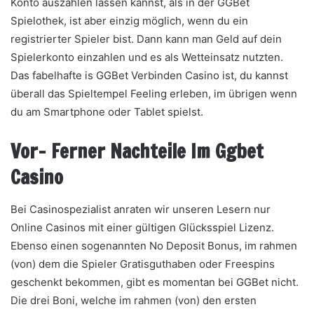
Konto auszahlen lassen kannst, als in der GGBet
Spielothek, ist aber einzig möglich, wenn du ein
registrierter Spieler bist. Dann kann man Geld auf dein
Spielerkonto einzahlen und es als Wetteinsatz nutzten.
Das fabelhafte is GGBet Verbinden Casino ist, du kannst
überall das Spieltempel Feeling erleben, im übrigen wenn
du am Smartphone oder Tablet spielst.
Vor- Ferner Nachteile Im Ggbet
Casino
Bei Casinospezialist anraten wir unseren Lesern nur
Online Casinos mit einer gültigen Glücksspiel Lizenz.
Ebenso einen sogenannten No Deposit Bonus, im rahmen
(von) dem die Spieler Gratisguthaben oder Freespins
geschenkt bekommen, gibt es momentan bei GGBet nicht.
Die drei Boni, welche im rahmen (von) den ersten