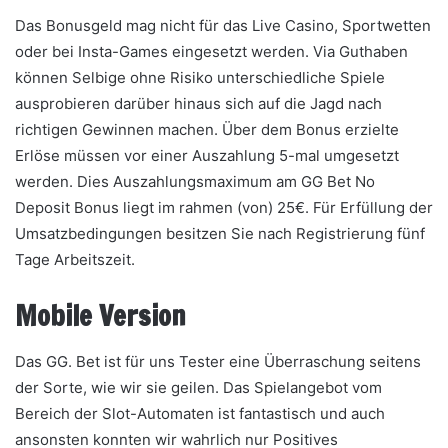
Das Bonusgeld mag nicht für das Live Casino, Sportwetten
oder bei Insta-Games eingesetzt werden. Via Guthaben
können Selbige ohne Risiko unterschiedliche Spiele
ausprobieren darüber hinaus sich auf die Jagd nach
richtigen Gewinnen machen. Über dem Bonus erzielte
Erlöse müssen vor einer Auszahlung 5-mal umgesetzt
werden. Dies Auszahlungsmaximum am GG Bet No
Deposit Bonus liegt im rahmen (von) 25€. Für Erfüllung der
Umsatzbedingungen besitzen Sie nach Registrierung fünf
Tage Arbeitszeit.
Mobile Version
Das GG. Bet ist für uns Tester eine Überraschung seitens
der Sorte, wie wir sie geilen. Das Spielangebot vom
Bereich der Slot-Automaten ist fantastisch und auch
ansonsten konnten wir wahrlich nur Positives