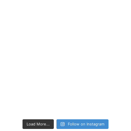
Load More...
Follow on Instagram