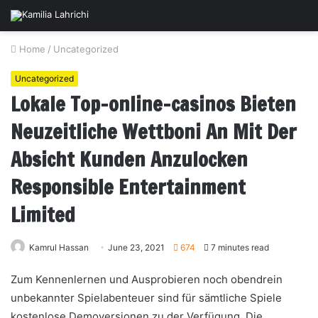
Home
/
Uncategorized
Uncategorized
Lokale Top-online-casinos Bieten
Neuzeitliche Wettboni An Mit Der
Absicht Kunden Anzulocken
Responsible Entertainment
Limited
Kamrul Hassan
June 23, 2021
674
7 minutes read
Zum Kennenlernen und Ausprobieren noch obendrein
unbekannter Spielabenteuer sind für sämtliche Spiele
kostenlose Demoversionen zu der Verfügung. Die