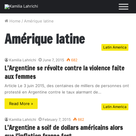
Home
/
Amérique latine
Amérique latine
Latin America
Kamilia Lahrichi
June 7, 2015
682
L’Argentine se révolte contre la violence faite
aux femmes
Article Le 3 juin 2015, des centaines de milliers de personnes ont
protesté en Argentine contre le taux alarmant de…
Read More »
Latin America
Kamilia Lahrichi
February 7, 2015
662
L’Argentine a soif de dollars américains alors