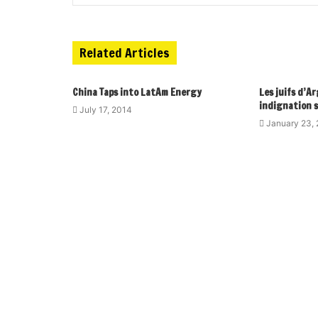
Related Articles
China Taps into LatAm Energy
Les juifs d’A
indignation s
July 17, 2014
January 23,