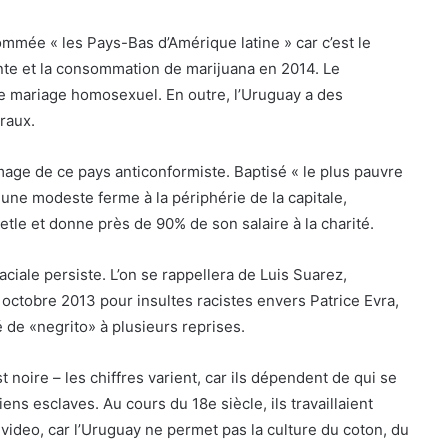
ommée « les Pays-Bas d’Amérique latine » car c’est le
vente et la consommation de marijuana en 2014. Le
le mariage homosexuel. En outre, l’Uruguay a des
éraux.
’image de ce pays anticonformiste. Baptisé « le plus pauvre
s une modeste ferme à la périphérie de la capitale,
tle et donne près de 90% de son salaire à la charité.
aciale persiste. L’on se rappellera de Luis Suarez,
octobre 2013 pour insultes racistes envers Patrice Evra,
é de «negrito» à plusieurs reprises.
noire – les chiffres varient, car ils dépendent de qui se
ns esclaves. Au cours du 18e siècle, ils travaillaient
ideo, car l’Uruguay ne permet pas la culture du coton, du