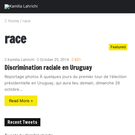
Home
/
race
race
Featured
Kamilia Lahrichi
October 25, 2014
631
Discrimination raciale en Uruguay
Reportage photos À quelques jours du premier tour de l'élection
présidentielle en Uruguay, qui aura lieu demain, dimanche 26
octobre…
Read More »
Recent Tweets